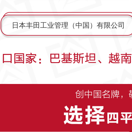
日本丰田工业管理（中国）有限公司