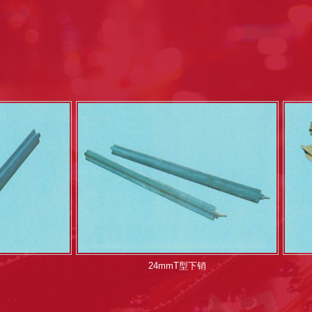
24mmT型下销